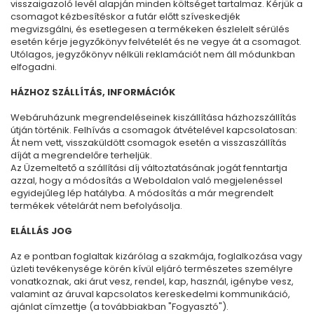
visszaigazoló levél alapján minden költséget tartalmaz. Kérjük a
csomagot kézbesítéskor a futár előtt szíveskedjék
megvizsgálni, és esetlegesen a termékeken észlelelt sérülés
esetén kérje jegyzőkönyv felvételét és ne vegye át a csomagot.
Utólagos, jegyzőkönyv nélküli reklamációt nem áll módunkban
elfogadni.
HÁZHOZ SZÁLLÍTÁS, INFORMÁCIÓK
Webáruházunk megrendeléseinek kiszállítása házhozszállítás
útján történik. Felhívás a csomagok átvételével kapcsolatosan:
Át nem vett, visszaküldött csomagok esetén a visszaszállítás
díját a megrendelőre terheljük.
Az Üzemeltető a szállítási díj változtatásának jogát fenntartja
azzal, hogy a módosítás a Weboldalon való megjelenéssel
egyidejűleg lép hatályba. A módosítás a már megrendelt
termékek vételárát nem befolyásolja.
ELÁLLÁS JOG
Az e pontban foglaltak kizárólag a szakmája, foglalkozása vagy
üzleti tevékenysége körén kívül eljáró természetes személyre
vonatkoznak, aki árut vesz, rendel, kap, használ, igénybe vesz,
valamint az áruval kapcsolatos kereskedelmi kommunikáció,
ajánlat címzettje (a továbbiakban "Fogyasztó").