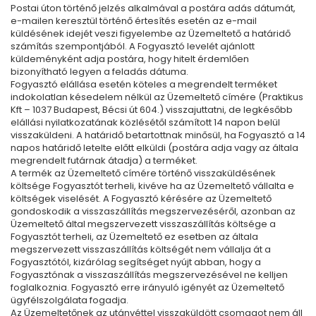
Postai úton történő jelzés alkalmával a postára adás dátumát,
e-mailen keresztül történő értesítés esetén az e-mail
küldésének idejét veszi figyelembe az Üzemeltető a határidő
számítás szempontjából. A Fogyasztó levelét ajánlott
küldeményként adja postára, hogy hitelt érdemlően
bizonyítható legyen a feladás dátuma.
Fogyasztó elállása esetén köteles a megrendelt terméket
indokolatlan késedelem nélkül az Üzemeltető címére (Praktikus
Kft – 1037 Budapest, Bécsi út 604.) visszajuttatni, de legkésőbb
elállási nyilatkozatának közlésétől számított 14 napon belül
visszaküldeni. A határidő betartottnak minősül, ha Fogyasztó a 14
napos határidő letelte előtt elküldi (postára adja vagy az általa
megrendelt futárnak átadja) a terméket.
A termék az Üzemeltető címére történő visszaküldésének
költsége Fogyasztót terheli, kivéve ha az Üzemeltető vállalta e
költségek viselését. A Fogyasztó kérésére az Üzemeltető
gondoskodik a visszaszállítás megszervezéséről, azonban az
Üzemeltető által megszervezett visszaszállítás költsége a
Fogyasztót terheli, az Üzemeltető ez esetben az általa
megszervezett visszaszállítás költségét nem vállalja át a
Fogyasztótól, kizárólag segítséget nyújt abban, hogy a
Fogyasztónak a visszaszállítás megszervezésével ne kelljen
foglalkoznia. Fogyasztó erre irányuló igényét az Üzemeltető
ügyfélszolgálata fogadja.
Az Üzemeltetőnek az utánvéttel visszaküldött csomagot nem áll