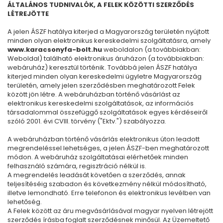
ÁLTALÁNOS TUDNIVALÓK, A FELEK KÖZÖTTI SZERZŐDÉS
LÉTREJÖTTE
A jelen ÁSZF hatálya kiterjed a Magyarország területén nyújtott
minden olyan elektronikus kereskedelmi szolgáltatásra, amely
www.karacsonyfa-bolt.hu
weboldalon (a továbbiakban:
Weboldal) található elektronikus áruházon (a továbbiakban:
webáruház) keresztül történik. Továbbá jelen ÁSZF hatálya
kiterjed minden olyan kereskedelmi ügyletre Magyarország
területén, amely jelen szerződésben meghatározott Felek
között jön létre. A webáruházban történő vásárlást az
elektronikus kereskedelmi szolgáltatások, az információs
társadalommal összefüggő szolgáltatások egyes kérdéseiről
szóló 2001. évi CVIII. törvény ("Ektv.") szabályozza.
A webáruházban történő vásárlás elektronikus úton leadott
megrendeléssel lehetséges, a jelen ÁSZF-ben meghatározott
módon. A webáruház szolgáltatásai elérhetőek minden
felhasználó számára, regisztráció nélkül is.
A megrendelés leadását követően a szerződés, annak
teljesítéséig szabadon és következmény nélkül módosítható,
illetve lemondható. Erre telefonon és elektronikus levélben van
lehetőség.
A Felek között az áru megvásárlásával magyar nyelven létrejött
szerződés írásba foglalt szerződésnek minősül. Az Üzemeltető