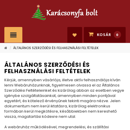
KOSÁR
0
/
ÁLTALÁNOS SZERZŐDÉSI ÉS FELHASZNÁLÁSI FELTÉTELEK
ÁLTALÁNOS SZERZŐDÉSI ÉS
FELHASZNÁLÁSI FELTÉTELEK
Kérjük, amennyiben vásárlója, illetve aktív felhasználója kíván
lenni Webáruházunknak, figyelmesen olvassa el az Általános
Szerződési Feltételeinket és kizárólag abban az esetben vegye
igénybe szolgáltatásainkat, amennyiben minden pontjával
egyetért, és kötelező érvényűnek tekinti magára nézve. Jelen
dokumentum nem kerül iktatásra, kizárólag elektronikus
formában kerül megkötésre, későbbiekben nem kereshető
vissza, magatartási kódexre nem utal.
A webáruház működésével, megrendelési, és szállítási