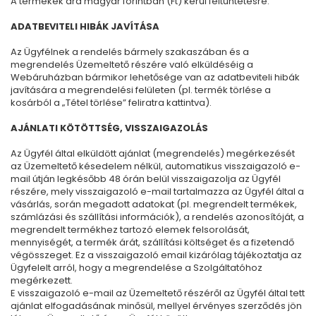
A termékek ára magyar forintban (Ft) kerül feltüntetésre.
ADATBEVITELI HIBÁK JAVÍTÁSA
Az Ügyfélnek a rendelés bármely szakaszában és a
megrendelés Üzemeltető részére való elküldéséig a
Webáruházban bármikor lehetősége van az adatbeviteli hibák
javítására a megrendelési felületen (pl. termék törlése a
kosárból a „Tétel törlése” feliratra kattintva).
AJÁNLATI KÖTÖTTSÉG, VISSZAIGAZOLÁS
Az Ügyfél által elküldött ajánlat (megrendelés) megérkezését
az Üzemeltető késedelem nélkül, automatikus visszaigazoló e-
mail útján legkésőbb 48 órán belül visszaigazolja az Ügyfél
részére, mely visszaigazoló e-mail tartalmazza az Ügyfél által a
vásárlás, során megadott adatokat (pl. megrendelt termékek,
számlázási és szállítási információk), a rendelés azonosítóját, a
megrendelt termékhez tartozó elemek felsorolását,
mennyiségét, a termék árát, szállítási költséget és a fizetendő
végösszeget. Ez a visszaigazoló email kizárólag tájékoztatja az
Ügyfelelt arról, hogy a megrendelése a Szolgáltatóhoz
megérkezett.
E visszaigazoló e-mail az Üzemeltető részéről az Ügyfél által tett
ajánlat elfogadásának minősül, mellyel érvényes szerződés jön