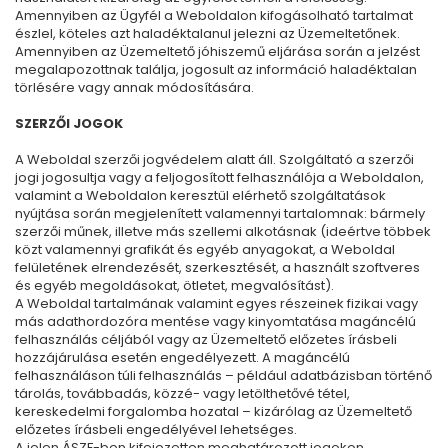
Amennyiben az Ügyfél a Weboldalon kifogásolható tartalmat
észlel, köteles azt haladéktalanul jelezni az Üzemeltetőnek.
Amennyiben az Üzemeltető jóhiszemű eljárása során a jelzést
megalapozottnak találja, jogosult az információ haladéktalan
törlésére vagy annak módosítására.
SZERZŐI JOGOK
A Weboldal szerzői jogvédelem alatt áll. Szolgáltató a szerzői
jogi jogosultja vagy a feljogosított felhasználója a Weboldalon,
valamint a Weboldalon keresztül elérhető szolgáltatások
nyújtása során megjelenített valamennyi tartalomnak: bármely
szerzői műnek, illetve más szellemi alkotásnak (ideértve többek
közt valamennyi grafikát és egyéb anyagokat, a Weboldal
felületének elrendezését, szerkesztését, a használt szoftveres
és egyéb megoldásokat, ötletet, megvalósítást).
A Weboldal tartalmának valamint egyes részeinek fizikai vagy
más adathordozóra mentése vagy kinyomtatása magáncélú
felhasználás céljából vagy az Üzemeltető előzetes írásbeli
hozzájárulása esetén engedélyezett. A magáncélú
felhasználáson túli felhasználás – például adatbázisban történő
tárolás, továbbadás, közzé- vagy letölthetővé tétel,
kereskedelmi forgalomba hozatal – kizárólag az Üzemeltető
előzetes írásbeli engedélyével lehetséges.
A jelen ÁSZF-ben kifejezetten meghatározott jogokon