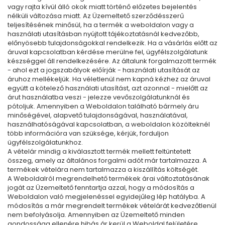
vagy rajta kívül álló okok miatt történő előzetes bejelentés
nélküli változása miatt. Az Üzemeltető szerződésszerű
teljesítésének minősül, ha a termék a weboldalon vagy a
használati utasításban nyújtott tájékoztatásnál kedvezőbb,
előnyösebb tulajdonságokkal rendelkezik. Ha a vásárlás előtt az
áruval kapcsolatban kérdése merülne fel, ügyfélszolgálatunk
készséggel áll rendelkezésére. Az általunk forgalmazott termék
- ahol ezt a jogszabályok előírják - használati utasítását az
áruhoz mellékeljük. Ha véletlenül nem kapná kézhez az áruval
együtt a kötelező használati utasítást, azt azonnal - mielőtt az
árut használatba veszi - jelezze vevőszolgálatunknál és
pótoljuk. Amennyiben a Weboldalon található bármely áru
minőségével, alapvető tulajdonságával, használatával,
használhatóságával kapcsolatban, a weboldalon közölteknél
több információra van szüksége, kérjük, forduljon
ügyfélszolgálatunkhoz.
A vételár mindig a kiválasztott termék mellett feltüntetett
összeg, amely az általános forgalmi adót már tartalmazza. A
termékek vételára nem tartalmazza a kiszállítás költségét.
A Weboldalról megrendelhető termékek árai változtatásának
jogát az Üzemeltető fenntartja azzal, hogy a módosítás a
Weboldalon való megjelenéssel egyidejűleg lép hatályba. A
módosítás a már megrendelt termékek vételárát kedvezőtlenül
nem befolyásolja. Amennyiben az Üzemeltető minden
gondossága ellenére hibás ár kerül a Weboldal felületére,