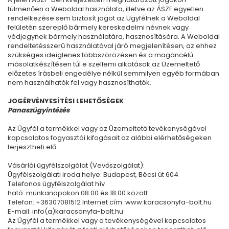
túlmenően a Weboldal használata, illetve az ÁSZF egyetlen
rendelkezése sem biztosít jogot az Ügyfélnek a Weboldal
felületén szereplő bármely kereskedelmi névnek vagy
védjegynek bármely használatára, hasznosítására. A Weboldal
rendeltetésszerű használatával járó megjelenítésen, az ehhez
szükséges ideiglenes többszörözésen és a magáncélú
másolatkészítésen túl e szellemi alkotások az Üzemeltető
előzetes írásbeli engedélye nélkül semmilyen egyéb formában
nem használhatók fel vagy hasznosíthatók.
JOGÉRVÉNYESÍTÉSI LEHETŐSÉGEK
Panaszügyintézés
Az Ügyfél a termékkel vagy az Üzemeltető tevékenységével
kapcsolatos fogyasztói kifogásait az alábbi elérhetőségeken
terjesztheti elő:
Vásárlói ügyfélszolgálat (Vevőszolgálat):
Ügyfélszolgálati iroda helye: Budapest, Bécsi út 604
Telefonos ügyfélszolgálat hív
ható: munkanapokon 08.00 és 18.00 között
Telefon: +36307081512 Internet cím: www.karacsonyfa-bolt.hu
E-mail: info(a)karacsonyfa-bolt.hu
Az Ügyfél a termékkel vagy a tevékenységével kapcsolatos