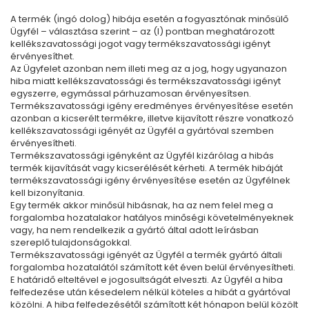
A termék (ingó dolog) hibája esetén a fogyasztónak minősülő
Ügyfél – választása szerint – az (I) pontban meghatározott
kellékszavatossági jogot vagy termékszavatossági igényt
érvényesíthet.
Az Ügyfelet azonban nem illeti meg az a jog, hogy ugyanazon
hiba miatt kellékszavatossági és termékszavatossági igényt
egyszerre, egymással párhuzamosan érvényesítsen.
Termékszavatossági igény eredményes érvényesítése esetén
azonban a kicserélt termékre, illetve kijavított részre vonatkozó
kellékszavatossági igényét az Ügyfél a gyártóval szemben
érvényesítheti.
Termékszavatossági igényként az Ügyfél kizárólag a hibás
termék kijavítását vagy kicserélését kérheti. A termék hibáját
termékszavatossági igény érvényesítése esetén az Ügyfélnek
kell bizonyítania.
Egy termék akkor minősül hibásnak, ha az nem felel meg a
forgalomba hozatalakor hatályos minőségi követelményeknek
vagy, ha nem rendelkezik a gyártó által adott leírásban
szereplő tulajdonságokkal.
Termékszavatossági igényét az Ügyfél a termék gyártó általi
forgalomba hozatalától számított két éven belül érvényesítheti.
E határidő elteltével e jogosultságát elveszti. Az Ügyfél a hiba
felfedezése után késedelem nélkül köteles a hibát a gyártóval
közölni. A hiba felfedezésétől számított két hónapon belül közölt