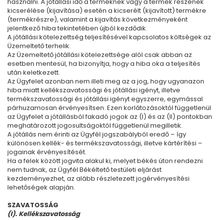
használni. A jótállási idő a terméknek vagy a termék részének
kicserélése (kijavítása) esetén a kicserélt (kijavított) termékre
(termékrészre), valamint a kijavítás következményeként
jelentkező hiba tekintetében újból kezdődik.
A jótállási kötelezettség teljesítésével kapcsolatos költségek az
Üzemeltető terhelik.
Az Üzemeltető jótállási kötelezettsége alól csak abban az
esetben mentesül, ha bizonyítja, hogy a hiba oka a teljesítés
után keletkezett.
Az Ügyfelet azonban nem illeti meg az a jog, hogy ugyanazon
hiba miatt kellékszavatossági és jótállási igényt, illetve
termékszavatossági és jótállási igényt egyszerre, egymással
párhuzamosan érvényesítsen. Ezen korlátozásoktól függetlenül
az Ügyfelet a jótállásból fakadó jogok az (I) és az (II) pontokban
meghatározott jogosultságoktól függetlenül megilletik.
A jótállás nem érinti az Ügyfél jogszabályból eredő – így
különösen kellék- és termékszavatossági, illetve kártérítési –
jogainak érvényesítését.
Ha a felek között jogvita alakul ki, melyet békés úton rendezni
nem tudnak, az Ügyfél Békéltető testületi eljárást
kezdeményezhet, az alább részletezett jogérvényesítési
lehetőségek alapján.
SZAVATOSSÁG
(I). Kellékszavatosság