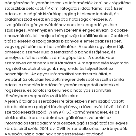
böngészése folyamán technikai információk kerülnek rögzítése
statisztikai célokból. (IP cím, látogatás időtartama, stb). Ezen
adatokat a cégünk kizárólag jogilag hitelesen indokolt, és
alátámasztott esetben adja át a hatóságok részére. A
szolgáltatás igénybevételéhez cookie-k engedélyezése
szükséges. Amennyiben nem szeretné engedélyezni a cookie-
k használatát, letilthatja a böngészője beállításaiban. Cookie-k
tiltása esetén a szolgáltatás bizonyos elemei csak részben,
vagy egyáltalán nem használhatóak. A cookie egy olyan fájl,
amelyet a szerver küld a felhasználó böngészőjének, és
amelyet a felhasználó számítógépe tárol. A cookie-ban
személyes adat nem kerül tárolásra. A megrendelés folyamán
rögzített adatokat cégünk megrendelés teljesítéséhez
használja fel. Az egyes informatikai rendszerek által, a
webáruház oldalain leadott megrendelésből készült számla
adatai a rendelés leadása folyamán magadott adatokkal
rögzítésre, és tárolásra kerülnek a hatályos számviteli
törvényben meghatározott időszakra.
A jelen általános szerződési feltételekben nem szabályozott
kérdésekben a polgári törvénykönyv, a távollevők között kötött
szerződésekről szóló 17/1999 (II.5.) kormányrendelet, és az
elektronikus kereskedelmi szolgáltatások, valamint az
információs társadalommal összefüggő szolgáltatások egyes
kérdéseiről szóló 2001. évi CVIII. tv. rendelkezései az irányadók.
A webáruház oldalainak böngészésével, továbbá