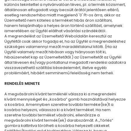
különös tekintettel a nyilvánvalóan téves, pl. a termék közismert,
általánosan elfogadott vagy becsült árától jelentősen eltérő,
esetleg rendszerhiba miatt megjelenő '0' Ft-os árra, akkor az
Üzemeltető nem köteles a terméket hibás áron szállítani,
hanem felajánlhatja a helyes áron történő szállítást, amelynek
ismeretében az Ügyfél elállhat vásárlási szándékától.
A megrendelést az Üzemeltető Weboldalán keresztül az
Ügyféltől csak akkor fogadja el, ha az Ügyfél a megrendeléshez
szükséges valamennyi mezőt maradéktalanul kitölti. (Ha az
Ügyfél valamely mezőt hibásan vagy hiányosan tölt ki,
hibaüzenetet kap az Üzemeltetőtől.) az Üzemeltetőt az Ügyfél
által tévesen és/vagy pontatlanul megadott rendelési adatokra
visszavezethető szállítási késedelemért, illetve egyéb
problémáért, hibáért semminemű felelősség nem terheli.
RENDELÉS MENETE
A megvásárolni kívánt terméknél válasza ki a megrendelni
kívánt mennyiséget és „kosárba” gomb használatával helyezze
a kosárba. Amennyiben szeretne további terméke(ke)t a
kosárba helyezni, válassza ki a kívánt terméket. Ha nem
szeretne további terméket vásárolni, ellenőrizze a
megvásárolni kívánt termék(ek) darabszámát. A „Törlés”
gombra kattintva törölheti a kosárba helyezett cikkeket.
Szállítási/fizetési mód kiválasztása: Válasza ki, hogy a