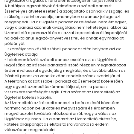
fogyasztói kifogását a fenti elérhetőségeken terjesztheti elő.
A hatályos jogszabályok értelmében a szóbeli panaszt
(személyes átvétel esetén) a Szolgáltató azonnal kivizsgálja, és
szükség szerint orvosolja, amennyiben a panasz jellege ezt
megengedi. Ha az Ügyfél a panasz kezelésével nem ért egyet,
vagy a panasz azonnali kivizsgálása nem lehetséges, akkor az
Üzemeltető a panaszról és az azzal kapcsolatos álláspontjáról
haladéktalanul jegyzőkönyvet vesz fel, és annak egy másolati
példányát
- személyesen közölt szóbeli panasz esetén helyben azt az
Ügyfélnek átadja,
- telefonon közölt szóbeli panasz esetén azt az Ügyfélnek
legkésőbb az írásbeli panaszról szóló részben meghatározott
érdemi válasszal egyidejűleg megküldi, és a továbbiakban az
írásbeli panaszra vonatkozóan rendelkezések szerint jár el.
A telefonon közölt szóbeli panaszt az Üzemeltető kötelezően
egy egyedi azonosítószámmal látja el, ami a panasz
visszakereshetőségét segíti. Ezt a számot az Üzemeltető az
Ügyféllel köteles közölni.
Az Üzemeltető az írásbeli panaszt a beérkezését követően
harminc napon belül köteles megvizsgálni és érdemben
megválaszolni továbbá intézkedni arról, hogy a válasz az
Ügyfélhez eljusson. Ha a panaszt az Üzemeltető elutasítja,
köteles álláspontját az elutasításra vonatkozó érdemi
válaszában megindokolni.