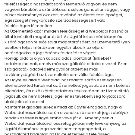
felelősséget a használat során felmerülő vagyoni és nem
vagyoni károkért a szándékosan, súlyos gondatlansággal, vagy
bűncselekménnyel okozott, továbbá az életet, testi épséget,
egészséget megkárosító szerződésszegésért való
felelősségen túlmenően.
Az Üzemeltető kizár minden felelősséget a Weboldal használói
által tanúsított magatartásért. Az Ügyfél teljes mértékben és
kizárólagosan felelős saját magatartásáért, az Üzemeltető ilyen
esetben teljes mértékben együttműködik az eljáró
hatóságokkal a jogsértések felderítése végett.
Honlap oldalai olyan kapcsolódási pontokat (linkeket)
tartalmazhatnak, amely más szolgáltatók oldalaira vezet. Ezen
szolgáltatók adatvédelmi gyakorlatáért és más
tevékenységéért az Üzemeltető nem vállal felelősséget.
Az Ügyfelek által a Weboldal használata során esetlegesen
elérhetővé tett tartalmat az Üzemeltető jogosult, de nem köteles
ellenőrizni, és a közzétett tartalmak tekintetében az Üzemeltető
jogosult, de nem köteles jogellenes tevékenység folytatására
utaló jeleket keresni.
Az Internet globális jellege miatt az Ügyfél elfogadja, hogy a
Weboldal használata során a vonatkozó nemzeti jogszabályok
rendelkezéseit is figyelembe véve jár el. Amennyiben a
Weboldal használatával összefüggő bármely tevékenység az
Ügyfél államának joga szerint nem megengedett, a
használatért kizárólag az Ügyfelet terheli a felelősség.