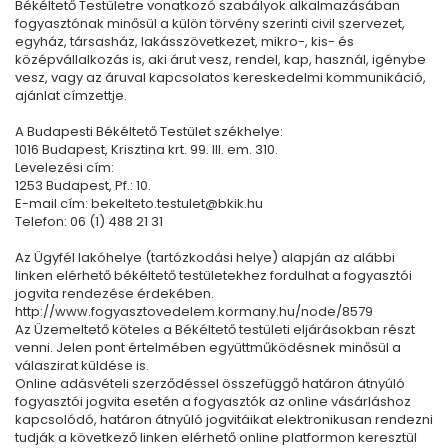
Békéltető Testületre vonatkozó szabályok alkalmazásában
fogyasztónak minősül a külön törvény szerinti civil szervezet,
egyház, társasház, lakásszövetkezet, mikro-, kis- és
középvállalkozás is, aki árut vesz, rendel, kap, használ, igénybe
vesz, vagy az áruval kapcsolatos kereskedelmi kommunikáció,
ajánlat címzettje.
A Budapesti Békéltető Testület székhelye:
1016 Budapest, Krisztina krt. 99. III. em. 310.
Levelezési cím:
1253 Budapest, Pf.: 10.
E-mail cím: bekelteto.testulet@bkik.hu
Telefon: 06 (1) 488 21 31
Az Ügyfél lakóhelye (tartózkodási helye) alapján az alábbi
linken elérhető békéltető testületekhez fordulhat a fogyasztói
jogvita rendezése érdekében.
http://www.fogyasztovedelem.kormany.hu/node/8579
Az Üzemeltető köteles a Békéltető testületi eljárásokban részt
venni. Jelen pont értelmében együttműködésnek minősül a
válaszirat küldése is.
Online adásvételi szerződéssel összefüggő határon átnyúló
fogyasztói jogvita esetén a fogyasztók az online vásárláshoz
kapcsolódó, határon átnyúló jogvitáikat elektronikusan rendezni
tudják a következő linken elérhető online platformon keresztül