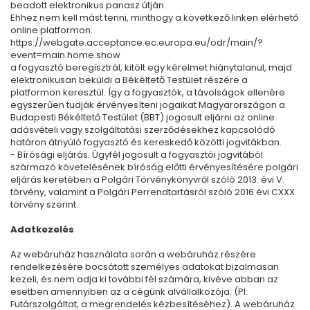
beadott elektronikus panasz útján.
Ehhez nem kell mást tenni, minthogy a következő linken elérhető
online platformon:
https://webgate.acceptance.ec.europa.eu/odr/main/?
event=main.home.show
a fogyasztó beregisztrál, kitölt egy kérelmet hiánytalanul, majd
elektronikusan beküldi a Békéltető Testület részére a
platformon keresztül. Így a fogyasztók, a távolságok ellenére
egyszerűen tudják érvényesíteni jogaikat Magyarországon a
Budapesti Békéltető Testület (BBT) jogosult eljárni az online
adásvételi vagy szolgáltatási szerződésekhez kapcsolódó
határon átnyúló fogyasztó és kereskedő közötti jogvitákban.
- Bírósági eljárás. Ügyfél jogosult a fogyasztói jogvitából
származó követelésének bíróság előtti érvényesítésére polgári
eljárás keretében a Polgári Törvénykönyvről szóló 2013. évi V.
törvény, valamint a Polgári Perrendtartásról szóló 2016 évi CXXX
törvény szerint.
Adatkezelés
Az webáruház használata során a webáruház részére
rendelkezésére bocsátott személyes adatokat bizalmasan
kezeli, és nem adja ki további fél számára, kivéve abban az
esetben amennyiben az a cégünk alvállalkozója. (Pl:
Futárszolgáltat, a megrendelés kézbesítéséhez). A webáruház