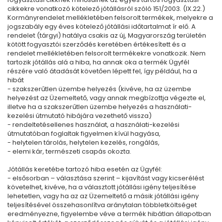
cikkekre vonatkozó kötelező jótállásról szóló 151/2003. (IX.22.)
Kormányrendelet mellékletében felsorolt termékek, melyekre a
jogszabály egy éves kötelező jótállási időtartalmat ír elő. A
rendelet (tárgyi) hatálya csakis az új, Magyarország területén
kötött fogyasztói szerződés keretében értékesített és a
rendelet mellékletében felsorolt termékekre vonatkozik. Nem
tartozik jótállás alá a hiba, ha annak oka a termék Ügyfél
részére való átadását követően lépett fel, így például, ha a
hibát
- szakszerűtlen üzembe helyezés (kivéve, ha az üzembe
helyezést az Üzemeltető, vagy annak megbízottja végezte el,
illetve ha a szakszerűtlen üzembe helyezés a használati-
kezelési útmutató hibájára vezethető vissza)
- rendeltetésellenes használat, a használati-kezelési
útmutatóban foglaltak figyelmen kívül hagyása,
- helytelen tárolás, helytelen kezelés, rongálás,
- elemi kár, természeti csapás okozta.
Jótállás keretébe tartozó hiba esetén az Ügyfél:
- elsősorban – választása szerint – kijavítást vagy kicserélést
követelhet, kivéve, ha a választott jótállási igény teljesítése
lehetetlen, vagy ha az az Üzemeltető a másik jótállási igény
teljesítésével összehasonlítva aránytalan többletköltséget
eredményezne, figyelembe véve a termék hibátlan állapotban