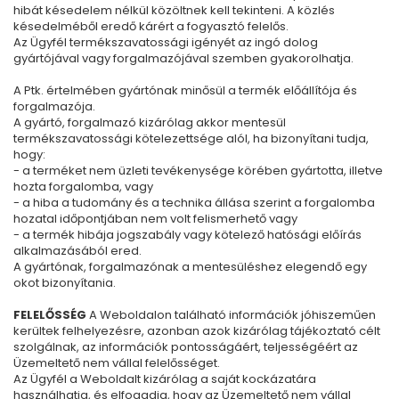
hibát késedelem nélkül közöltnek kell tekinteni. A közlés
késedelméből eredő kárért a fogyasztó felelős.
Az Ügyfél termékszavatossági igényét az ingó dolog
gyártójával vagy forgalmazójával szemben gyakorolhatja.
A Ptk. értelmében gyártónak minősül a termék előállítója és
forgalmazója.
A gyártó, forgalmazó kizárólag akkor mentesül
termékszavatossági kötelezettsége alól, ha bizonyítani tudja,
hogy:
- a terméket nem üzleti tevékenysége körében gyártotta, illetve
hozta forgalomba, vagy
- a hiba a tudomány és a technika állása szerint a forgalomba
hozatal időpontjában nem volt felismerhető vagy
- a termék hibája jogszabály vagy kötelező hatósági előírás
alkalmazásából ered.
A gyártónak, forgalmazónak a mentesüléshez elegendő egy
okot bizonyítania.
FELELŐSSÉG
A Weboldalon található információk jóhiszeműen
kerültek felhelyezésre, azonban azok kizárólag tájékoztató célt
szolgálnak, az információk pontosságáért, teljességéért az
Üzemeltető nem vállal felelősséget.
Az Ügyfél a Weboldalt kizárólag a saját kockázatára
használhatja, és elfogadja, hogy az Üzemeltető nem vállal