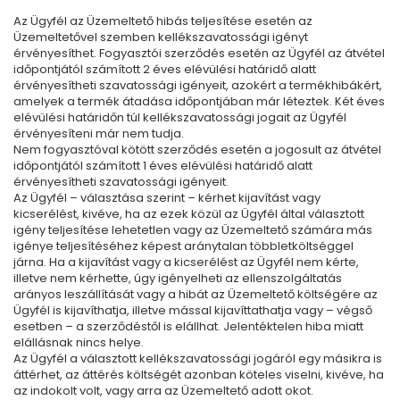
Az Ügyfél az Üzemeltető hibás teljesítése esetén az
Üzemeltetővel szemben kellékszavatossági igényt
érvényesíthet. Fogyasztói szerződés esetén az Ügyfél az átvétel
időpontjától számított 2 éves elévülési határidő alatt
érvényesítheti szavatossági igényeit, azokért a termékhibákért,
amelyek a termék átadása időpontjában már léteztek. Két éves
elévülési határidőn túl kellékszavatossági jogait az Ügyfél
érvényesíteni már nem tudja.
Nem fogyasztóval kötött szerződés esetén a jogosult az átvétel
időpontjától számított 1 éves elévülési határidő alatt
érvényesítheti szavatossági igényeit.
Az Ügyfél – választása szerint – kérhet kijavítást vagy
kicserélést, kivéve, ha az ezek közül az Ügyfél által választott
igény teljesítése lehetetlen vagy az Üzemeltető számára más
igénye teljesítéséhez képest aránytalan többletköltséggel
járna. Ha a kijavítást vagy a kicserélést az Ügyfél nem kérte,
illetve nem kérhette, úgy igényelheti az ellenszolgáltatás
arányos leszállítását vagy a hibát az Üzemeltető költségére az
Ügyfél is kijavíthatja, illetve mással kijavíttathatja vagy – végső
esetben – a szerződéstől is elállhat. Jelentéktelen hiba miatt
elállásnak nincs helye.
Az Ügyfél a választott kellékszavatossági jogáról egy másikra is
áttérhet, az áttérés költségét azonban köteles viselni, kivéve, ha
az indokolt volt, vagy arra az Üzemeltető adott okot.