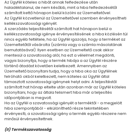
Az Ügyfél köteles a hibát annak felfedezése után
haladéktalanul, de nem később, mint a hiba felfedezésétől
számított kettő hónapon belül közölni az Üzemeltetővel.
Az Ügyfél közvetlenül az Üzemeltetővel szemben érvényesítheti
kellékszavatossági igényét.
A szerződés teljesítésétől számított hat hónapon belül a
kellékszavatossági igénye érvényesítésének a hiba közlésén túl
nincs egyéb feltétele, ha az Ügyfél igazolja, hogy a terméket az
Üzemeltetőtől vásárolta (számla vagy a számla másolatának
bemutatásával). Ilyen esetben az Üzemeltető csak akkor
mentesül a szavatosság alól, ha ezt a vélelmet megdönti,
vagyis bizonyítja, hogy a termék hibája a az Ügyfél részére
történő átadást követően keletkezett. Amennyiben az
Üzemeltető bizonyítani tudja, hogy a hiba oka az Ügyfélnek
felróható okból keletkezett, nem köteles az Ügyfél által
támasztott szavatossági igénynek helyt adni. A teljesítéstől
számított hat hónap eltelte után azonban már az Ügyfél köteles
bizonyítani, hogy az általa felismert hiba már a teljesítés
időpontjában is megvolt.
Ha az Ügyfél a szavatossági igényét a terméktől - a megjelölt
hiba szempontjából - elkülöníthető része tekintetében
érvényesíti, a szavatossági igény a termék egyéb részeire nem
minősül érvényesítettnek.
(II) Termékszavatosság