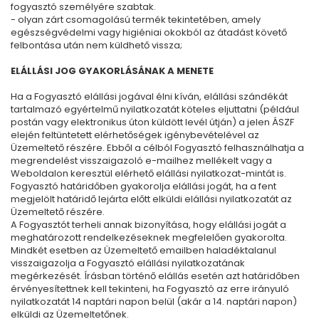
fogyasztó személyére szabtak.
- olyan zárt csomagolású termék tekintetében, amely
egészségvédelmi vagy higiéniai okokból az átadást követő
felbontása után nem küldhető vissza;
ELÁLLÁSI JOG GYAKORLÁSÁNAK A MENETE
Ha a Fogyasztó elállási jogával élni kíván, elállási szándékát
tartalmazó egyértelmű nyilatkozatát köteles eljuttatni (például
postán vagy elektronikus úton küldött levél útján) a jelen ÁSZF
elején feltüntetett elérhetőségek igénybevételével az
Üzemeltető részére. Ebből a célból Fogyasztó felhasználhatja a
megrendelést visszaigazoló e-mailhez mellékelt vagy a
Weboldalon keresztül elérhető elállási nyilatkozat-mintát is.
Fogyasztó határidőben gyakorolja elállási jogát, ha a fent
megjelölt határidő lejárta előtt elküldi elállási nyilatkozatát az
Üzemeltető részére.
A Fogyasztót terheli annak bizonyítása, hogy elállási jogát a
meghatározott rendelkezéseknek megfelelően gyakorolta.
Mindkét esetben az Üzemeltető emailben haladéktalanul
visszaigazolja a Fogyasztó elállási nyilatkozatának
megérkezését. Írásban történő elállás esetén azt határidőben
érvényesítettnek kell tekinteni, ha Fogyasztó az erre irányuló
nyilatkozatát 14 naptári napon belül (akár a 14. naptári napon)
elküldi az Üzemeltetőnek.