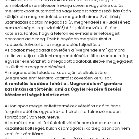
termékeket személyesen kívánja átvenni vagy előre utalás
mellett foxpost automatába vagy foxpost házhozszállítás útján
küldjük el a megrendelésben megadott címre. Szállítási /
Számlázási adatok megadása (A megrendelés elküldéséhez
nem szükséges regisztráció!) A *-l jelölt mezők kitöltése
kötelező. Fontos, hogy a telefon és e-mail elérhetőségeit
pontosan adja meg. Ezek hiányában meghiúsulhat a
kapcsolatfelvétel és a megrendelés teljesítése.
Az adatok megadását követően a "Megrendelem" gombra
kattintva tudja elküldeni megrendelését, előtte azonban még
egyszer ellenőrizheti a megadott adatokat, illetve megjegyzést
is küldhet a megrendelésével.
A megrendelés feladására, az ajánlat elküldésére
„Megrendelem” feliratra kattintást követően kerül sor.
A rendelés leadása tehát a „Megrendelem” gombra
kattintással történik, ami az Ügyfél részére fizetési
kötelezettséget keletkeztet.
A Honlapon megjelenített termékek vételára az általános
forgalmi adót és egyéb közterheket is tartalmazó módon
(bruttóban) van feltüntetve.
A termékek mellett feltüntetett vételár nem tartalmazza a
kiszállítás költségét. Külön csomagolási költség azonban nem
kerül felszámításra.