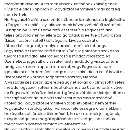
módjában átvenni. A termék visszaküldésének költségének
kívül az elállás kapcsán a Fogyasztót semmilyen más költség
nem terheli.
Ha Fogyasztó eláll a szerződéstől, haladéktalanul, de legkésőbb
a Fogyasztó elállási nyilatkozatának kézhezvételétől számított
14 napon belül az Üzemeltető visszatéríti a Fogyasztó által
teljesített valamennyi ellenszolgáltatást, ideértve a fuvarozási
(kiszállításért fizetett) költséget is, kivéve azokat a
többletköltségeket, amelyek amiatt merültek fel, hogy
Fogyasztó az Üzemeltető által felkínált, legolcsóbb szokásos
fuvarozási módtól eltérő fuvarozási módot választott. Az
Üzemeltető jogosult a visszatérítést mindaddig visszatartani,
amíg vissza nem kapta a terméket, vagy Fogyasztó nem
igazolta hitelt érdemlően, hogy azt visszaküldte: a kettő közül az
Üzemeltető a korábbi időpontot veszi figyelembe.
A visszatérítés során az eredeti ügylet során alkalmazott fizetési
móddal egyező fizetési módot alkalmaz az Üzemeltető, kivéve,
ha Fogyasztó más fizetési mód igénybevételéhez kifejezetten a
hozzájárulását adja; e visszatérítési mód alkalmazásából
kifolyólag Fogyasztót semmilyen többletköltség nem terheli.
Fogyasztó kizárólag akkor vonható felelősségre a termékben
bekövetkezett értékcsökkenésért, ha az a termék jellegének,
tulajdonságainak megállapításához szükséges használatot
meghaladó használat miatt következett be.
Ha Fogyasztó a szolgáltatásnyújtásra irányuló szerződés esetén