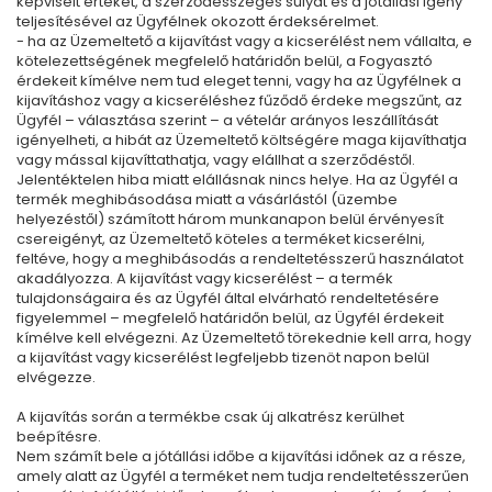
képviselt értékét, a szerződésszegés súlyát és a jótállási igény
teljesítésével az Ügyfélnek okozott érdeksérelmet.
- ha az Üzemeltető a kijavítást vagy a kicserélést nem vállalta, e
kötelezettségének megfelelő határidőn belül, a Fogyasztó
érdekeit kímélve nem tud eleget tenni, vagy ha az Ügyfélnek a
kijavításhoz vagy a kicseréléshez fűződő érdeke megszűnt, az
Ügyfél – választása szerint – a vételár arányos leszállítását
igényelheti, a hibát az Üzemeltető költségére maga kijavíthatja
vagy mással kijavíttathatja, vagy elállhat a szerződéstől.
Jelentéktelen hiba miatt elállásnak nincs helye. Ha az Ügyfél a
termék meghibásodása miatt a vásárlástól (üzembe
helyezéstől) számított három munkanapon belül érvényesít
csereigényt, az Üzemeltető köteles a terméket kicserélni,
feltéve, hogy a meghibásodás a rendeltetésszerű használatot
akadályozza. A kijavítást vagy kicserélést – a termék
tulajdonságaira és az Ügyfél által elvárható rendeltetésére
figyelemmel – megfelelő határidőn belül, az Ügyfél érdekeit
kímélve kell elvégezni. Az Üzemeltető törekednie kell arra, hogy
a kijavítást vagy kicserélést legfeljebb tizenöt napon belül
elvégezze.
A kijavítás során a termékbe csak új alkatrész kerülhet
beépítésre.
Nem számít bele a jótállási időbe a kijavítási időnek az a része,
amely alatt az Ügyfél a terméket nem tudja rendeltetésszerűen