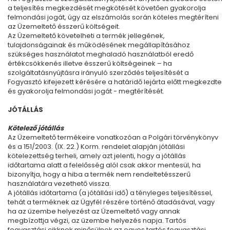
a teljesítés megkezdését megkötését követően gyakorolja
felmondási jogát, úgy az elszámolás során köteles megtéríteni
az Üzemeltető ésszerű költségeit.
Az Üzemeltető követelheti a termék jellegének,
tulajdonságainak és működésének megállapításához
szükséges használatot meghaladó használatból eredő
értékcsökkenés illetve ésszerű költségeinek – ha
szolgáltatásnyújtásra irányuló szerződés teljesítését a
Fogyasztó kifejezett kérésére a határidő lejárta előtt megkezdte
és gyakorolja felmondási jogát - megtérítését.
JÓTÁLLÁS
Kötelező jótállás
Az Üzemeltető termékeire vonatkozóan a Polgári törvénykönyv
és a 151/2003. (IX. 22.) Korm. rendelet alapján jótállási
kötelezettség terheli, amely azt jelenti, hogy a jótállás
időtartama alatt a felelősség alól csak akkor mentesül, ha
bizonyítja, hogy a hiba a termék nem rendeltetésszerű
használatára vezethető vissza.
A jótállás időtartama (a jótállási idő) a tényleges teljesítéssel,
tehát a terméknek az Ügyfél részére történő átadásával, vagy
ha az üzembe helyezést az Üzemeltető vagy annak
megbízottja végzi, az üzembe helyezés napja. Tartós
fogyasztási cikknek minősülnek az egyes tartós fogyasztási