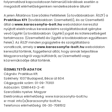
folyamatával kapcsolatosan felmerülő kérdések esetén a
megadott elérhetőségeinken rendelkezésére állunk!
A jelen Általános Szerződési Feltételek (a továbbiakban: ÁSZF) a
Praktikus Kft
(továbbiakban: Üzemeltető), és az Üzemeltető
által a
www.karacsonyfa-bolt.hu
weboldalon keresztül
nyújtott elektronikus kereskedelmi szolgáltatásokat igénybe
vevő Ügyfél (a továbbiakban: Ügyfél) jogait és kötelezettségeit
tartalmazza. (Üzemeltető és Ügyfél a továbbiakban együttesen:
Felek). Az ÁSZF minden jogügyletre és szolgáltatásra
vonatkozik, amely a
www.karacsonyfa-bolt.hu
weboldalon
keresztül történik, függetlenül attól, hogy annak teljesítése
Magyarországról vagy külföldről, az Üzemeltető vagy
közreműködője által történik.
ÜZEMELTETŐI ADATOK
Cégnév: Praktikus Kft.
Székhely: 1037 Budapest, Bécsi út 604.
Cégjegyzék szám: 01-09-713101
Adószám: 12981443-2-41
Szerződés nyelve: Magyar
Elektronikus elérhetőség: www.karacsonyfa-bolt.hu
e-mail: info(a)karacsonyfa-bolt.hu
Telefonos elérhetőség: 06-30-7081512