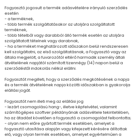
Fogyasztó jogosult a termék adásvételére irányuló szerződés
esetén
- a terméknek,
- több termék szolgáltatásakor az utoljára szolgáltatott
terméknek,
- több tételből vagy darabból álló termék esetén az utoljára
szolgáltatott tételnek vagy darabnak,
- ha a terméket meghatározott időszakon belül rendszeresen
kell szolgáltatni, az első szolgáltatásnak, a Fogyasztó vagy az
általa megjelölt, a fuvarozótól eltérő harmadik személy általi
átvételének napjától számított tizennégy (14) napon belül a
szerződéstől indokolás nélkül elállni.
Fogyasztót megilleti, hogy a szerződés megkötésének a napja
és a termék átvételének napja közötti időszakban is gyakorolja
elállási jogát.
Fogyasztót nem illeti meg az elállási jog
- lezárt csomagolású hang-, illetve képfelvétel, valamint
számítógépes szoftver példányának adásvétele tekintetében,
ha az átadást követően a fogyasztó a csomagolást felbontotta;
- olyan nem előre gyártott termék esetében, amelyet a
fogyasztó utasítása alapján vagy kifejezett kérésére állítottak
elő, vagy olyan termék esetében, amelyet egyértelműen a