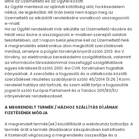
létre az Üzemeltető és az Ügyfél között.
Az Ügyfél mentesül az ajánlati kötöttség alól, ha késedelem
nélkül, de legkésőbb 48 órán belül nem kapja meg az
Üzemeltető az elküldött rendelésére vonatkozó visszaigazoló
e-mailt.
Ha az Ügyfél rendelését már elküldte az Üzemeltető részére és
hibát vesz észre a visszaigazoló e-mailben szereplő adatok
tekintetében, azt 1 napon belül jeleznie kell az Üzemeltető felé.
A megrendelés elektronikus úton megkötött szerződésnek
minősül, amelyre a polgári törvénykönyvről szóló 2013. évi V.
törvény, az elektronikus kereskedelmi szolgáltatások, valamint
az információs társadalommal összefüggő szolgáltatások
egyes kérdéseiről szóló 2001. évi CVIII. törvényben foglaltak
irányadóak. A szerződés a fogyasztó és a vállalkozás közötti
szerződések részletes szabályairól szóló 45/2014 (II.26.) Korm.
rendelet hatálya alá tartozik, és szem előtt tartja a fogyasztók
jogairól szóló Európai Parlament és a Tanács 2011/83/EU
irányelvének rendelkezéseit.
A MEGRENDELT TERMÉK / HÁZHOZ SZÁLLÍTÁS DÍJÁNAK
FIZETÉSÉNEK MÓDJA
A megrendelt termék(ek) kiszállítását a webáruház biztosítja. A
termék árát a termék átadásakor készpénzben kell kifizetni.
A fizetendő végösszeg a megrendelés összesítője és a