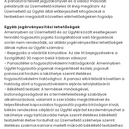
A panaszról felvett jegyzőkönyvet és a válasz másolati
példányát az Üzemeltető köteles öt évig megőrizni. Az
Üzemeltető az Ügyfél által előterjesztett kifogásokat a
fentiekben megadott közvetlen elérhetőségeken fogadja.
Egyéb jogérvényesítési lehetőségek
Amennyiben az Üzemeltető és az Ügyfél között esetlegesen
fennálló fogyasztói jogvita Szolgáltatóval való tárgyalások
során nem rendeződik, az alábbi jogérvényesítési lehetőségek
állnak nyitva az Ügyfél számára:
- Bejegyzés a vásárlók könyvébe. Az ide írt bejegyzésekre a
Szolgáltató 30 napon belül írásban válaszol.
- Panasztétel a fogyasztóvédelmi hatóságoknál. Amennyiben
Ügyfél fogyasztói jogainak megsértését észleli, jogosult
panasszal fordulni a lakóhelye szerint illetékes
fogyasztóvédelmi hatósághoz. A panasz elbírálását követően a
hatóság dönt a fogyasztóvédelmi eljárás lefolytatásáról.
- Békéltető testület. A termékek minőségével,
biztonságosságával és a termékfelelősségi szabályok
alkalmazásával, valamint a szerződés megkötésével és
teljesítésével kapcsolatos fogyasztói jogvita bíróságon kívüli,
békés rendezése céljából az Ügyfél eljárást kezdeményezhet a
lakóhelye vagy tartózkodási helye szerint illetékes békéltető
testületnél illetve fordulhat az Üzemeltető székhelye szerint
illetékes szakmai kamara mellett működő békéltető testülethez.