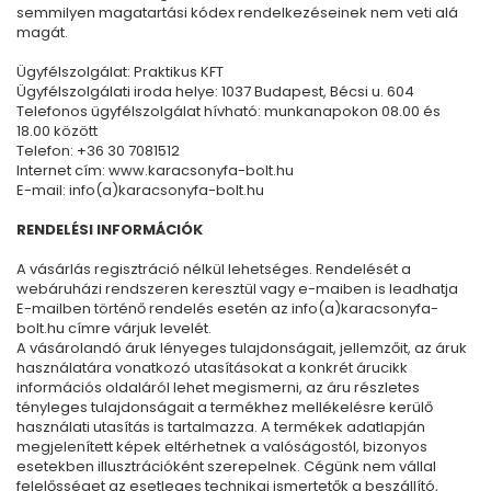
semmilyen magatartási kódex rendelkezéseinek nem veti alá
magát.
Ügyfélszolgálat: Praktikus KFT
Ügyfélszolgálati iroda helye: 1037 Budapest, Bécsi u. 604
Telefonos ügyfélszolgálat hívható: munkanapokon 08.00 és
18.00 között
Telefon: +36 30 7081512
Internet cím: www.karacsonyfa-bolt.hu
E-mail: info(a)karacsonyfa-bolt.hu
RENDELÉSI INFORMÁCIÓK
A vásárlás regisztráció nélkül lehetséges. Rendelését a
webáruházi rendszeren keresztül vagy e-maiben is leadhatja
E-mailben történő rendelés esetén az info(a)karacsonyfa-
bolt.hu címre várjuk levelét.
A vásárolandó áruk lényeges tulajdonságait, jellemzőit, az áruk
használatára vonatkozó utasításokat a konkrét árucikk
információs oldaláról lehet megismerni, az áru részletes
tényleges tulajdonságait a termékhez mellékelésre kerülő
használati utasítás is tartalmazza. A termékek adatlapján
megjelenített képek eltérhetnek a valóságostól, bizonyos
esetekben illusztrációként szerepelnek. Cégünk nem vállal
felelősséget az esetleges technikai ismertetők a beszállító,