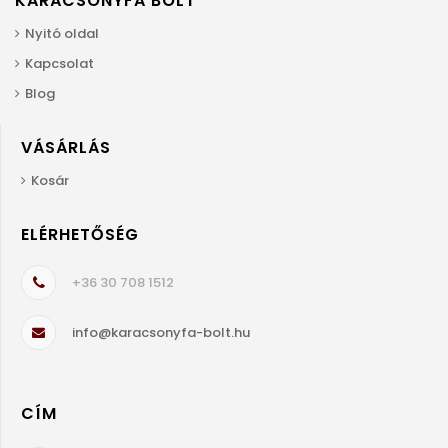
KARÁCSONYFA BOLT
Nyitó oldal
Kapcsolat
Blog
VÁSÁRLÁS
Kosár
ELÉRHETŐSÉG
+36 30 708 1512
info@karacsonyfa-bolt.hu
CÍM