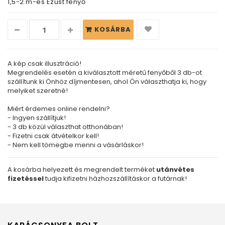
1,5-2 m-es Ezüst fenyő
KOSÁRBA
A kép csak illusztráció!
Megrendelés esetén a kiválasztott méretű fenyőből 3 db-ot
szállítunk ki Önhöz díjmentesen, ahol Ön választhatja ki, hogy
melyiket szeretné!
Miért érdemes online rendelni?
- Ingyen szállítjuk!
- 3 db közül választhat otthonában!
- Fizetni csak átvételkor kell!
- Nem kell tömegbe menni a vásárláskor!
A kosárba helyezett és megrendelt terméket
utánvétes
fizetéssel
tudja kifizetni házhozszállításkor a futárnak!